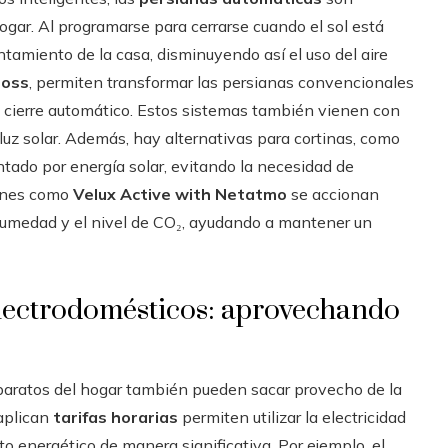
ogar. Al programarse para cerrarse cuando el sol está
tamiento de la casa, disminuyendo así el uso del aire
oss
, permiten transformar las persianas convencionales
 o cierre automático. Estos sistemas también vienen con
luz solar. Además, hay alternativas para cortinas, como
ntado por energía solar, evitando la necesidad de
iones como
Velux Active with Netatmo
se accionan
umedad y el nivel de CO₂, ayudando a mantener un
electrodomésticos: aprovechando
 aparatos del hogar también pueden sacar provecho de la
aplican
tarifas horarias
permiten utilizar la electricidad
 energético de manera significativa. Por ejemplo, el