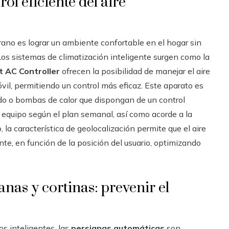
ol eficiente del aire
rano es lograr un ambiente confortable en el hogar sin
. Los sistemas de climatización inteligente surgen como la
 AC Controller
ofrecen la posibilidad de manejar el aire
il, permitiendo un control más eficaz. Este aparato es
ado o bombas de calor que dispongan de un control
el equipo según el plan semanal, así como acorde a la
a característica de geolocalización permite que el aire
e, en función de la posición del usuario, optimizando
nas y cortinas: prevenir el
s inteligentes, las
persianas automáticas
son