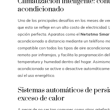
Climatización inteligente: contr
acondicionado
Uno de los principales desafíos en los meses de ve
que esto se refleje en un alto costo de electricidad
opción perfecta. Aparatos como el
Netatmo Smart
acondicionado a distancia mediante un teléfono móv
compatible con todos los tipos de aire acondicion
remoto por infrarrojos, y facilita la programación d
temperatura y humedad dentro del hogar. Asimismo, l
acondicionado se active o desactive automáticament
así el uso energético.
Sistemas automáticos de persia
exceso de calor
A pesar de no ser tan comunes como otros artefacto