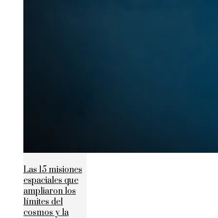
Las 15 misiones
espaciales que
ampliaron los
límites del
cosmos y la