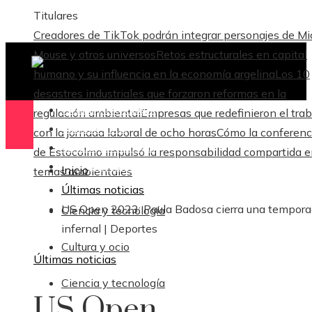
Titulares
Creadores de TikTok podrán integrar personajes de M
Mouse y otros universos
Retos estructurales en capital
humano y su influencia en la economía argelina
Los 10
desastres industriales que forzaron reformas en la
Ciencia y tecnología
regulación ambiental
Empresas que redefinieron el trab
Cultura y ocio
con la jornada laboral de ocho horas
Cómo la conferenc
Ciencia y tecnología
de Estocolmo impulsó la responsabilidad compartida 
Responsabilidad Social
Inicio
temas ambientales
Últimas noticias
US Open 2023: Paula Badosa cierra una tempor
Ciencia y tecnología
infernal | Deportes
Cultura y ocio
Últimas noticias
Ciencia y tecnología
US Open