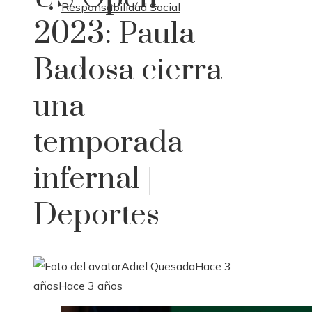
Responsabilidad Social
2023: Paula
Badosa cierra
una
temporada
infernal |
Deportes
Adiel Quesada
Hace 3
años
Hace 3 años