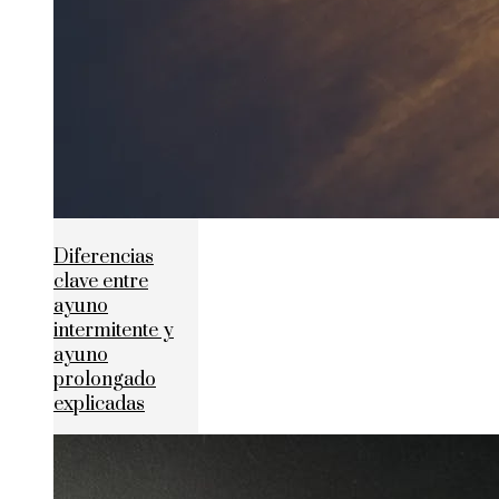
Diferencias
clave entre
ayuno
intermitente y
ayuno
prolongado
explicadas