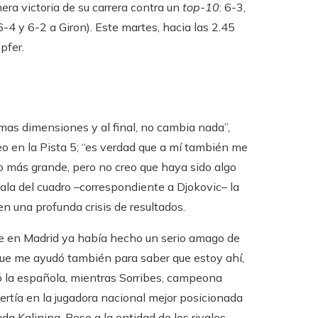
era victoria de su carrera contra un
top-10
: 6-3,
-4 y 6-2 a Giron). Este martes, hacia las 2.45
pfer.
smas dimensiones y al final, no cambia nada”,
neo en la Pista 5; “es verdad que a mí también me
o más grande, pero no creo que haya sido algo
ala del cuadro –correspondiente a Djokovic– la
 una profunda crisis de resultados.
 en Madrid ya había hecho un serio amago de
 que me ayudó también para saber que estoy ahí,
só la española, mientras Sorribes, campeona
ertía en la jugadora nacional mejor posicionada
da Kalinina. Pese a la entidad de los rivales,