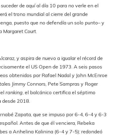
uceder de aquí al día 10 para no verle en el
verá el trono mundial al cierre del grande
enga, puesto que no defendía un solo punto– y
 a Margaret Court.
caraz, y aspira de nuevo a igualar el récord de
precisamente el US Open de 1973. A seis pasos
trofeos obtenidos por Rafael Nadal y John McEnroe
s tales Jimmy Connors, Pete Sampras y Roger
del
ranking
, el balcánico certifica el séptimo
ra desde 2018.
ernabé Zapata, que se impuso por 6-4, 6-4 y 6-3
s español. Antes de que él venciera, Rebeka
bes a Anhelina Kalinina (6-4 y 7-5); redondeó