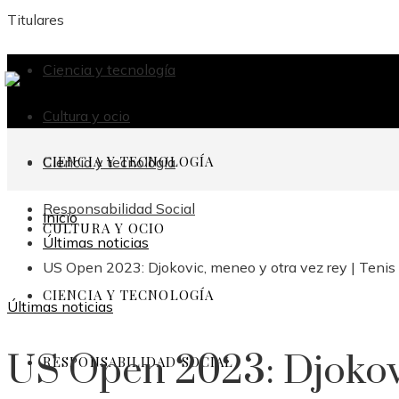
Titulares
Ciencia y tecnología
Cultura y ocio
CIENCIA Y TECNOLOGÍA
Ciencia y tecnología
Responsabilidad Social
Inicio
CULTURA Y OCIO
Últimas noticias
US Open 2023: Djokovic, meneo y otra vez rey | Tenis
CIENCIA Y TECNOLOGÍA
Últimas noticias
US Open 2023: Djokov
RESPONSABILIDAD SOCIAL