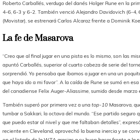
Roberto Carballés, verdugo del danés Holger Rune en la prim
4-6, 6-3 y 6-2. También venció Alejandro Davidovich (6-4, 6
(Movistar), se estrenará Carlos Alcaraz frente a Dominik Koe
La fe de Masarova
“Creo que al final jugar en una pista es lo mismo, son las mi
apuntó Carballés, superior al cuarto cabeza de serie del tor
sorprendió. Yo pensaba que íbamos a jugar en una un poquit
que haya ido a mi favor”. A la caída de Rune se sumó en esa 
del canadiense Felix Auger-Aliassime, sumido desde marzo en
También superó por primera vez a una
top-10
Masarova, que
tumbar a Sakkari, la octava del mundo. “Ese partido seguro
que puedo estar al nivel y que me faltaban detalles”, expre
reciente en Cleveland, aprovechó la buena inercia y se conv
en el listado de la WTA gracias a su buen hacer frente a la ru