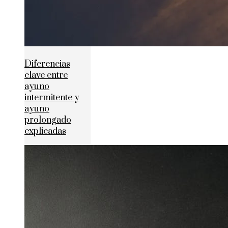
Diferencias
clave entre
ayuno
intermitente y
ayuno
prolongado
explicadas