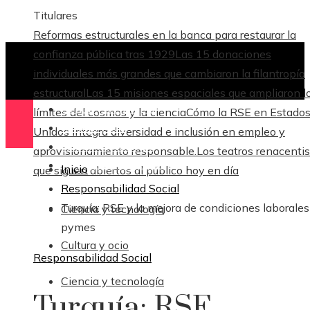
Titulares
Reformas estructurales en la banca para restaurar la
confianza pública tras 1929
Las 15 donaciones
individuales más grandes que cambiaron la filantropía
estructural
Las 15 misiones espaciales que ampliaron l
Ciencia y tecnología
límites del cosmos y la ciencia
Cómo la RSE en Estado
Cultura y ocio
Unidos integra diversidad e inclusión en empleo y
Ciencia y tecnología
aprovisionamiento responsable.
Los teatros renacenti
Responsabilidad Social
Inicio
que siguen abiertos al público hoy en día
Responsabilidad Social
Turquía: RSE y la mejora de condiciones laborales
Ciencia y tecnología
pymes
Cultura y ocio
Responsabilidad Social
Ciencia y tecnología
Turquía: RSE