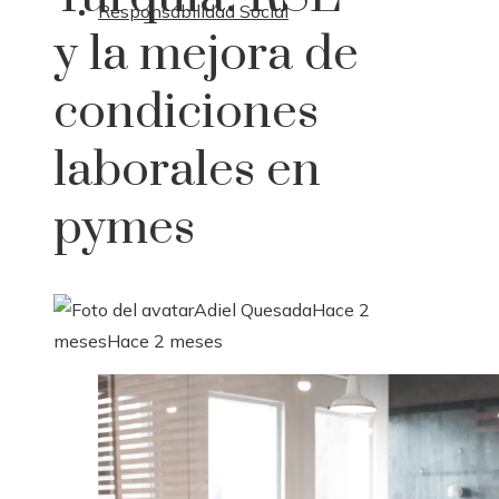
Responsabilidad Social
y la mejora de
condiciones
laborales en
pymes
Adiel Quesada
Hace 2
meses
Hace 2 meses