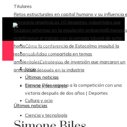
Titulares
Retos estructurales en capital humano y su influencia e
economía argelina
Los 10 desastres industriales que
forzaron reformas en la regulación ambiental
Empresas
redefinieron el trabajo con la jornada laboral de ocho
Ciencia y tecnología
horas
Cómo la conferencia de Estocolmo impulsó la
Cultura y ocio
responsabilidad compartida en temas
Ciencia y tecnología
ambientales
Estrategias de inversión que marcaron un
Responsabilidad Social
Inicio
antes y un después en la industria
Últimas noticias
Simone Biles regresa a la competición con una
Ciencia y tecnología
victoria después de dos años | Deportes
Cultura y ocio
Últimas noticias
Ciencia y tecnología
Simone Biles