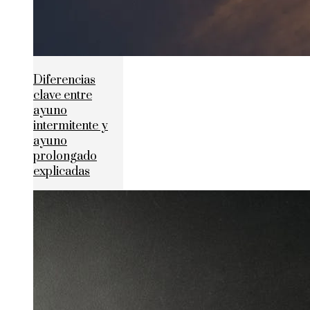
Diferencias
clave entre
ayuno
intermitente y
ayuno
prolongado
explicadas