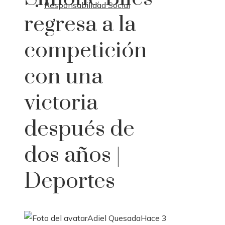
Responsabilidad Social
regresa a la
competición
con una
victoria
después de
dos años |
Deportes
Adiel Quesada
Hace 3