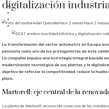
digitalización industri
Ciencia y tecnología
Cultura y ocio
Ciencia y tecnología
Adiel Quesada
Hace 2 meses
Hace 2 meses
Responsabilidad Social
La transformación del sector automotriz en Europa ava
posiciona como uno de los protagonistas de este cambio
La compañía impulsa una estrategia integral basada en l
modernización tecnológica de sus plantas y la digitaliza
objetivo de reforzar la competitividad, reducir la huell
plazo.
Martorell: eje central de la renovada
La planta de Martorell, reconocida como una de las instalaci