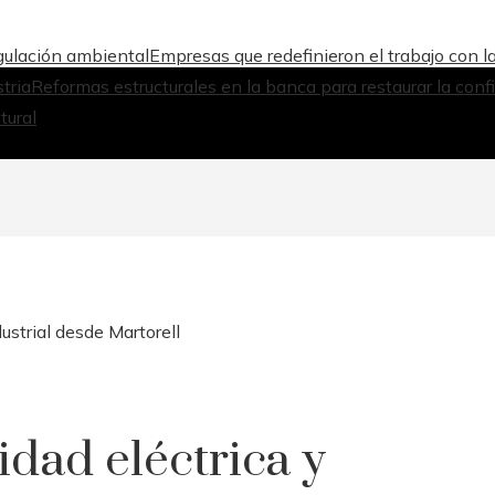
egulación ambiental
Empresas que redefinieron el trabajo con l
tria
Reformas estructurales en la banca para restaurar la conf
tural
ustrial desde Martorell
dad eléctrica y