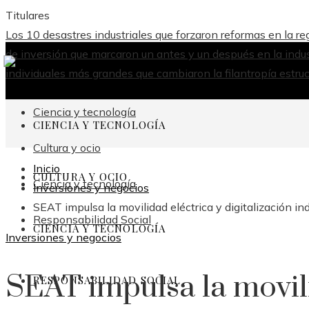
Titulares
Los 10 desastres industriales que forzaron reformas en la r
de inversión que marcaron un antes y un después en la indus
individuales más grandes que cambiaron la filantropía estruc
Ciencia y tecnología
CIENCIA Y TECNOLOGÍA
Cultura y ocio
Inicio
CULTURA Y OCIO
Ciencia y tecnología
Inversiones y negocios
SEAT impulsa la movilidad eléctrica y digitalización ind
Responsabilidad Social
CIENCIA Y TECNOLOGÍA
Inversiones y negocios
SEAT impulsa la movili
RESPONSABILIDAD SOCIAL