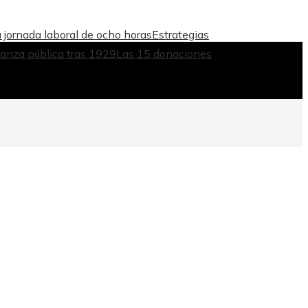
a jornada laboral de ocho horas
Estrategias
ianza pública tras 1929
Las 15 donaciones