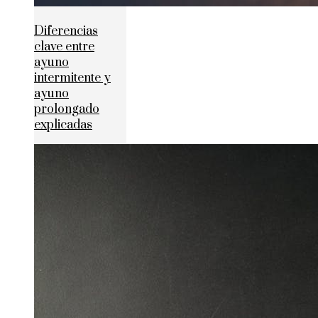
Diferencias
clave entre
ayuno
intermitente y
ayuno
prolongado
explicadas