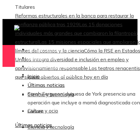
Titulares
Reformas estructurales en la banca para restaurar la
confianza pública tras 1929
Las 15 donaciones
individuales más grandes que cambiaron la filantropía
estructural
Las 15 misiones espaciales que ampliaron l
Ciencia y tecnología
límites del cosmos y la ciencia
Cómo la RSE en Estado
Cultura y ocio
Unidos integra diversidad e inclusión en empleo y
Ciencia y tecnología
aprovisionamiento responsable.
Los teatros renacenti
Responsabilidad Social
Inicio
que siguen abiertos al público hoy en día
Últimas noticias
Sarah Ferguson, duquesa de York presencia una
Ciencia y tecnología
operación que incluye a mamá diagnosticada con
Cultura y ocio
cáncer
Últimas noticias
Ciencia y tecnología