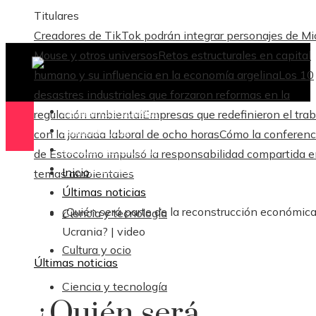
Titulares
Creadores de TikTok podrán integrar personajes de M
Mouse y otros universos
Retos estructurales en capital
humano y su influencia en la economía argelina
Los 10
desastres industriales que forzaron reformas en la
Ciencia y tecnología
regulación ambiental
Empresas que redefinieron el trab
Cultura y ocio
con la jornada laboral de ocho horas
Cómo la conferenc
Ciencia y tecnología
de Estocolmo impulsó la responsabilidad compartida 
Responsabilidad Social
Inicio
temas ambientales
Últimas noticias
¿Quién será parte de la reconstrucción económic
Ciencia y tecnología
Ucrania? | video
Cultura y ocio
Últimas noticias
Ciencia y tecnología
¿Quién será