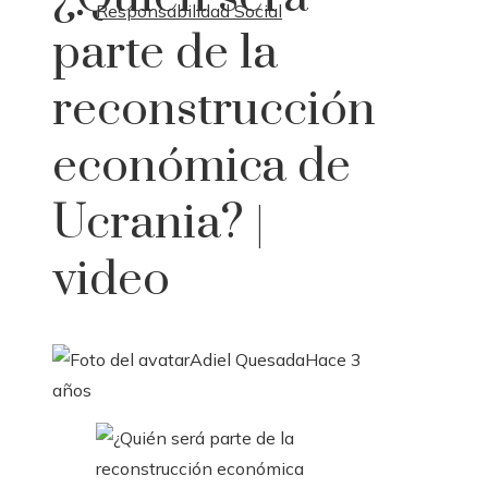
Responsabilidad Social
parte de la
reconstrucción
económica de
Ucrania? |
video
Adiel Quesada
Hace 3
años