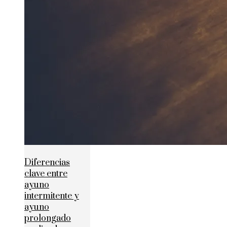
Diferencias
clave entre
ayuno
intermitente y
ayuno
prolongado