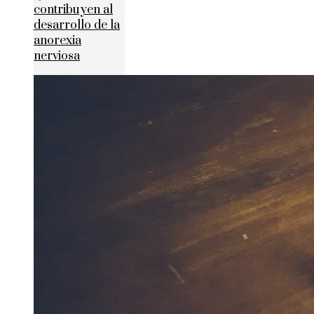
contribuyen al
desarrollo de la
anorexia
nerviosa