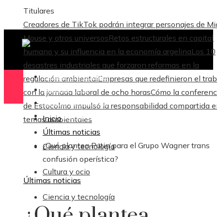
Titulares
Creadores de TikTok podrán integrar personajes de M
Mouse y otros universos
Retos estructurales en capital
humano y su influencia en la economía argelina
Los 10
desastres industriales que forzaron reformas en la
Ciencia y tecnología
regulación ambiental
Empresas que redefinieron el trab
Cultura y ocio
con la jornada laboral de ocho horas
Cómo la conferenc
Ciencia y tecnología
de Estocolmo impulsó la responsabilidad compartida 
Responsabilidad Social
Inicio
temas ambientales
Últimas noticias
¿Qué plantea Putin para el Grupo Wagner trans
Ciencia y tecnología
confusión operística?
Cultura y ocio
Últimas noticias
Ciencia y tecnología
¿Qué plantea