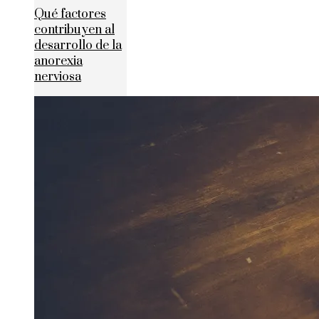
Qué factores
contribuyen al
desarrollo de la
anorexia
nerviosa