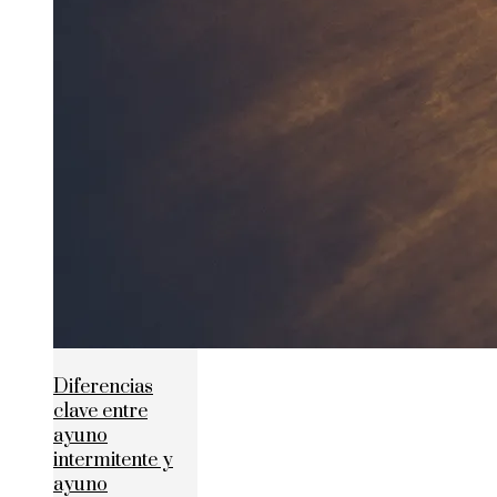
Diferencias
clave entre
ayuno
intermitente y
ayuno