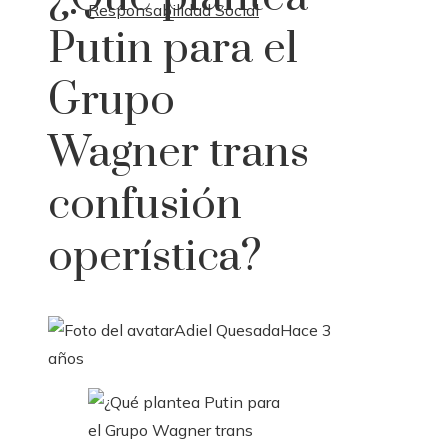
Responsabilidad Social
Putin para el
Grupo
Wagner trans
confusión
operística?
Adiel Quesada
Hace 3
años