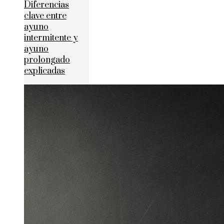
Diferencias
clave entre
ayuno
intermitente y
ayuno
prolongado
explicadas