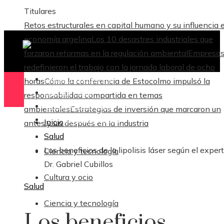
Titulares
Retos estructurales en capital humano y su influencia e
economía argelina
Los 10 desastres industriales que
forzaron reformas en la regulación ambiental
Empresas
redefinieron el trabajo con la jornada laboral de ocho
Ciencia y tecnología
horas
Cómo la conferencia de Estocolmo impulsó la
Cultura y ocio
responsabilidad compartida en temas
Ciencia y tecnología
ambientales
Estrategias de inversión que marcaron un
Responsabilidad Social
Inicio
antes y un después en la industria
Salud
Los beneficios de la lipolisis láser según el exper
Ciencia y tecnología
Dr. Gabriel Cubillos
Cultura y ocio
Salud
Ciencia y tecnología
Los beneficios