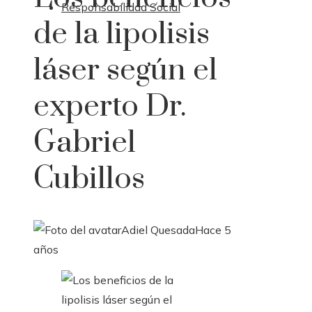
Responsabilidad Social
de la lipolisis
láser según el
experto Dr.
Gabriel
Cubillos
Adiel Quesada
Hace 5
años