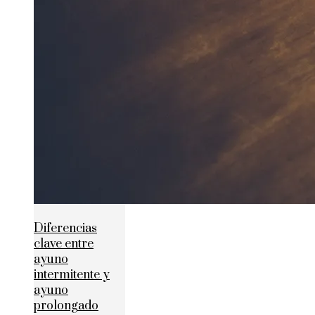
Diferencias
clave entre
ayuno
intermitente y
ayuno
prolongado