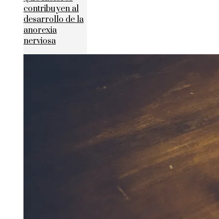
contribuyen al
desarrollo de la
anorexia
nerviosa