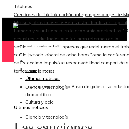
Titulares
Creadores de TikTok podrán integrar personajes de M
Mouse y otros universos
Retos estructurales en capital
humano y su influencia en la economía argelina
Los 10
desastres industriales que forzaron reformas en la
Ciencia y tecnología
regulación ambiental
Empresas que redefinieron el trab
Cultura y ocio
con la jornada laboral de ocho horas
Cómo la conferenc
Ciencia y tecnología
de Estocolmo impulsó la responsabilidad compartida 
Responsabilidad Social
Inicio
temas ambientales
Últimas noticias
Las sanciones contra Rusia dirigidas a su industri
Ciencia y tecnología
diamantífera
Cultura y ocio
Últimas noticias
Ciencia y tecnología
Las sanciones