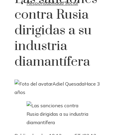
Responsabilidad Social
contra Rusia
dirigidas a su
industria
diamantífera
Adiel Quesada
Hace 3
años