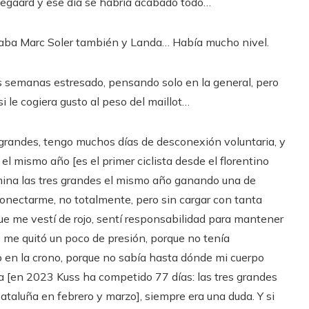
gegaard y ese día se habría acabado todo…
estaba Marc Soler también y Landa… Había mucho nivel.
s semanas estresado, pensando solo en la general, pero
i le cogiera gusto al peso del maillot…
 grandes, tengo muchos días de desconexión voluntaria, y
l mismo año [es el primer ciclista desde el florentino
mina las tres grandes el mismo año ganando una de
onectarme, no totalmente, pero sin cargar con tanta
ue me vestí de rojo, sentí responsabilidad para mantener
so me quitó un poco de presión, porque no tenía
en la crono, porque no sabía hasta dónde mi cuerpo
ba [en 2023 Kuss ha competido 77 días: las tres grandes
taluña en febrero y marzo], siempre era una duda. Y si