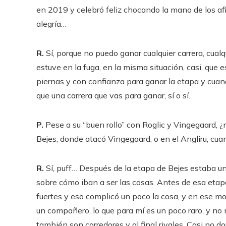
en 2019 y celebró feliz chocando la mano de los afi
alegría…
R.
Sí, porque no puedo ganar cualquier carrera, cualq
estuve en la fuga, en la misma situación, casi, que
piernas y con confianza para ganar la etapa y cuan
que una carrera que vas para ganar, sí o sí.
P.
Pese a su “buen rollo” con Roglic y Vingegaard, ¿
Bejes, donde atacó Vingegaard, o en el Angliru, cua
R.
Sí, puff… Después de la etapa de Bejes estaba un
sobre cómo iban a ser las cosas. Antes de esa etap
fuertes y eso complicó un poco la cosa, y en ese m
un compañero, lo que para mí es un poco raro, y no 
también son corredores y al final rivales. Casi no