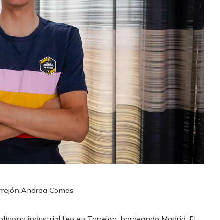
rejón.
Andrea Comas
lígono industrial feo en Torrejón, bordeando Madrid. El