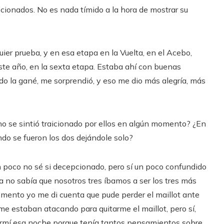
cionados. No es nada tímido a la hora de mostrar su
uier prueba, y en esa etapa en la Vuelta, en el Acebo,
 este año, en la sexta etapa. Estaba ahí con buenas
do la gané, me sorprendió, y eso me dio más alegría, más
no se sintió traicionado por ellos en algún momento? ¿En
ndo se fueron los dos dejándole solo?
 poco no sé si decepcionado, pero sí un poco confundido
a no sabía que nosotros tres íbamos a ser los tres más
omento yo me di cuenta que pude perder el maillot ante
me estaban atacando para quitarme el maillot, pero sí,
 dormí esa noche porque tenía tantos pensamientos sobre