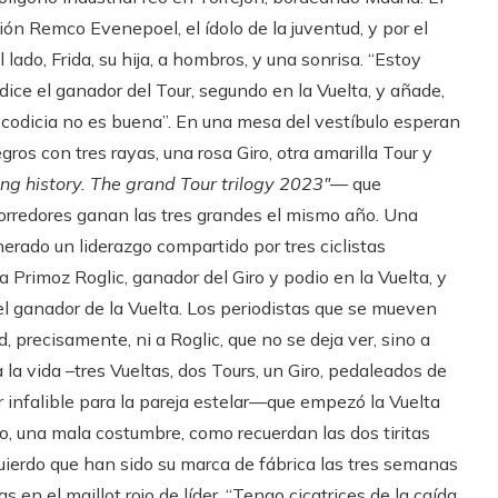
ón Remco Evenepoel, el ídolo de la juventud, y por el
 lado, Frida, su hija, a hombros, y una sonrisa. “Estoy
 dice el ganador del Tour, segundo en la Vuelta, y añade,
 codicia no es buena”. En una mesa del vestíbulo esperan
os con tres rayas, una rosa Giro, otra amarilla Tour y
ing history. The grand Tour trilogy 2023″
— que
orredores ganan las tres grandes el mismo año. Una
erado un liderazgo compartido por tres ciclistas
a Primoz Roglic, ganador del Giro y podio en la Vuelta, y
el ganador de la Vuelta. Los periodistas que se mueven
, precisamente, ni a Roglic, que no se deja ver, sino a
 la vida –tres Vueltas, dos Tours, un Giro, pedaleados de
or infalible para la pareja estelar—que empezó la Vuelta
o, una mala costumbre, como recuerdan las dos tiritas
zquierdo que han sido su marca de fábrica las tres semanas
as en el maillot rojo de líder. “Tengo cicatrices de la caída