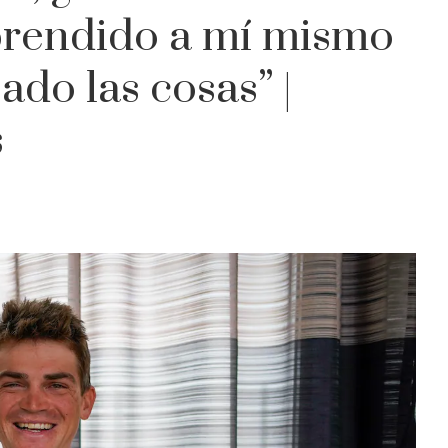
prendido a mí mismo
do las cosas” |
s