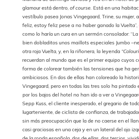
glamour está dentro,
of course.
Está en una habitaci
vestíbulo pasea Jonas Vingegaard, Trine, su mujer, al
feliz, estoy feliz pese a no haber ganado la Vuelta”,
como lo haría un cura en un sermón consolador: “La
bien dobladitos unos maillots especiales Jumbo –negr
otra roja Vuelta, y, en la riñonera, la leyenda
“Colour
recuerdan al mundo que es el primer equipo cuyos c
forma de colorear también las tensiones que ha gen
ambiciosos. En dos de ellas han coloreado la histori
Vingegaard, pero en todas las tres solo ha pintado 
por los bajos del hotel no han ido a ver a Vingegaard
Sepp Kuss, el cliente inesperado, el gregario de toda
lugarteniente, de ciclista de confianza, de trabajad
sin más preocupación que la de no caerse en el llan
casi graciosas en una ceja y en un lateral del ojo i
de la ronda española, dos de ellas, dos tercios, vivid