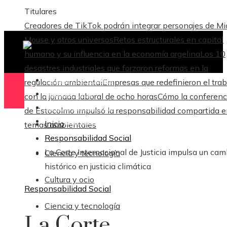
Titulares
Creadores de TikTok podrán integrar personajes de M
Mouse y otros universos
Retos estructurales en capital
humano y su influencia en la economía argelina
Los 10
desastres industriales que forzaron reformas en la
Ciencia y tecnología
regulación ambiental
Empresas que redefinieron el trab
Cultura y ocio
con la jornada laboral de ocho horas
Cómo la conferenc
Ciencia y tecnología
de Estocolmo impulsó la responsabilidad compartida 
Responsabilidad Social
Inicio
temas ambientales
Responsabilidad Social
La Corte Internacional de Justicia impulsa un cam
Ciencia y tecnología
histórico en justicia climática
Cultura y ocio
Responsabilidad Social
Ciencia y tecnología
La Corte