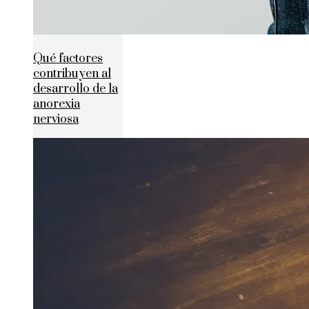
Qué factores
contribuyen al
desarrollo de la
anorexia
nerviosa