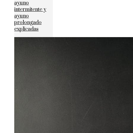
ayuno
intermitente y
ayuno
prolongado
explicadas