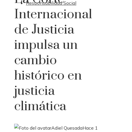
Responsabilidad Social
Internacional
de Justicia
impulsa un
cambio
histórico en
justicia
climática
Adiel Quesada
Hace 1