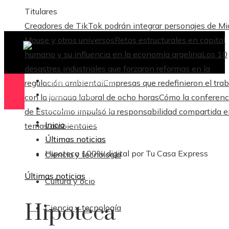
Titulares
Creadores de TikTok podrán integrar personajes de M
Mouse y otros universos
Retos estructurales en capital
humano y su influencia en la economía argelina
Los 10
desastres industriales que forzaron reformas en la
Ciencia y tecnología
regulación ambiental
Empresas que redefinieron el trab
Cultura y ocio
con la jornada laboral de ocho horas
Cómo la conferenc
Ciencia y tecnología
de Estocolmo impulsó la responsabilidad compartida 
Responsabilidad Social
Inicio
temas ambientales
Últimas noticias
Hipoteca 100% digital por Tu Casa Express
Ciencia y tecnología
Últimas noticias
Cultura y ocio
Hipoteca
Ciencia y tecnología