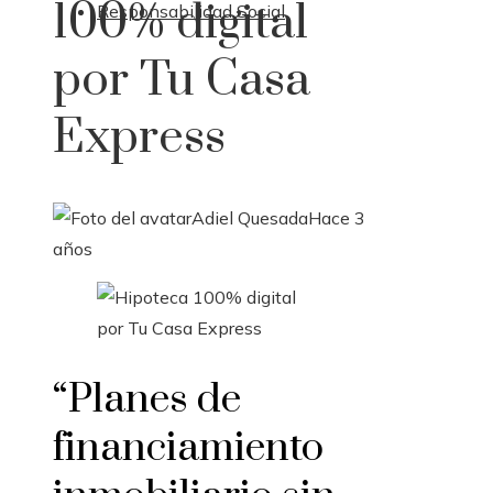
100% digital
Responsabilidad Social
por Tu Casa
Express
Adiel Quesada
Hace 3
años
“Planes de
financiamiento