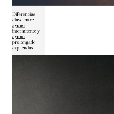
Diferencias
clave entre
ayuno
intermitente y
ayuno
prolongado
explicadas