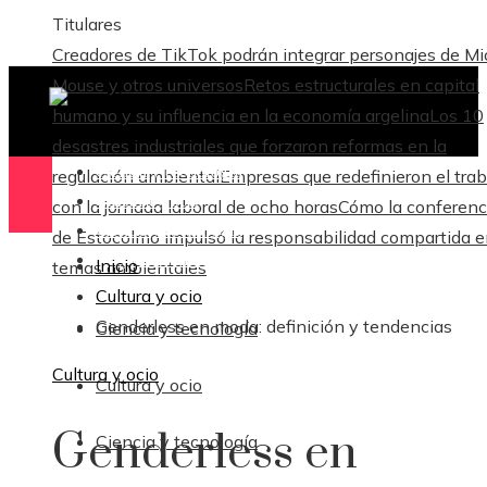
Titulares
Creadores de TikTok podrán integrar personajes de M
Mouse y otros universos
Retos estructurales en capital
humano y su influencia en la economía argelina
Los 10
desastres industriales que forzaron reformas en la
Ciencia y tecnología
regulación ambiental
Empresas que redefinieron el trab
Cultura y ocio
con la jornada laboral de ocho horas
Cómo la conferenc
Ciencia y tecnología
de Estocolmo impulsó la responsabilidad compartida 
Responsabilidad Social
Inicio
temas ambientales
Cultura y ocio
Genderless en moda: definición y tendencias
Ciencia y tecnología
Cultura y ocio
Cultura y ocio
Genderless en
Ciencia y tecnología