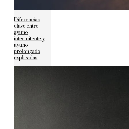
Diferencias
clave entre
ayuno
intermitente y
ayuno
prolongado
explicadas