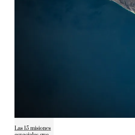
Las 15 misiones
espaciales que