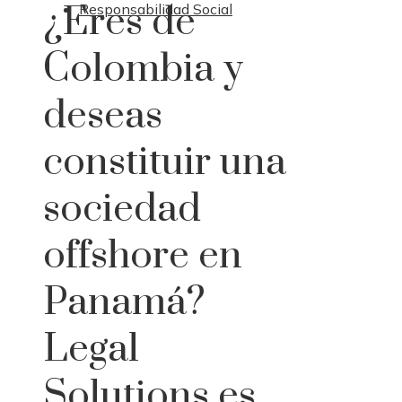
¿Eres de
Responsabilidad Social
Colombia y
deseas
constituir una
sociedad
offshore en
Panamá?
Legal
Solutions es