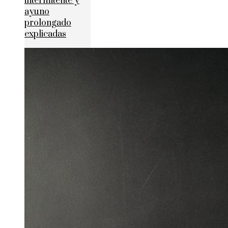
intermitente y
ayuno
prolongado
explicadas