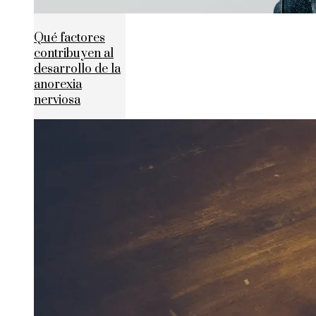
Qué factores
contribuyen al
desarrollo de la
anorexia
nerviosa