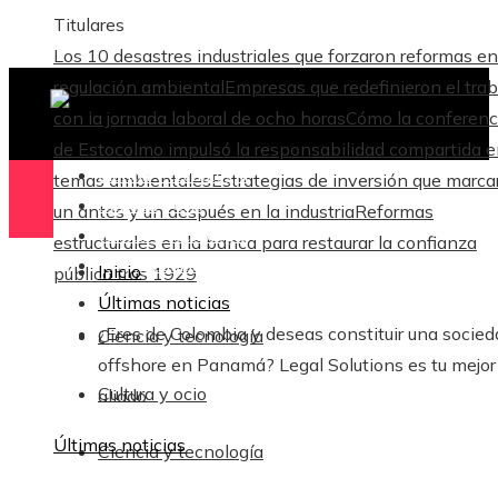
Titulares
Los 10 desastres industriales que forzaron reformas en
regulación ambiental
Empresas que redefinieron el trab
con la jornada laboral de ocho horas
Cómo la conferenc
de Estocolmo impulsó la responsabilidad compartida 
Ciencia y tecnología
temas ambientales
Estrategias de inversión que marca
Cultura y ocio
un antes y un después en la industria
Reformas
Ciencia y tecnología
estructurales en la banca para restaurar la confianza
Responsabilidad Social
Inicio
pública tras 1929
Últimas noticias
¿Eres de Colombia y deseas constituir una socied
Ciencia y tecnología
offshore en Panamá? Legal Solutions es tu mejor
Cultura y ocio
aliado
Últimas noticias
Ciencia y tecnología