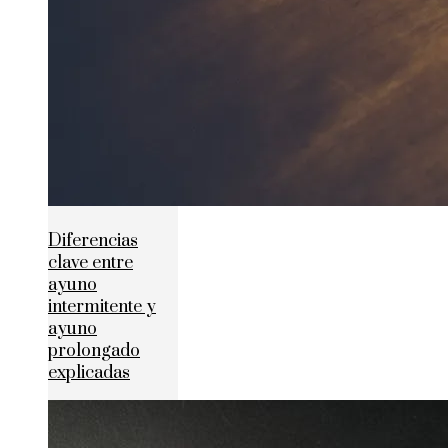
Diferencias
clave entre
ayuno
intermitente y
ayuno
prolongado
explicadas