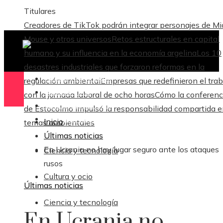
Titulares
Creadores de TikTok podrán integrar personajes de M
Mouse y otros universos
Retos estructurales en capital
humano y su influencia en la economía argelina
Los 10
desastres industriales que forzaron reformas en la
Ciencia y tecnología
regulación ambiental
Empresas que redefinieron el trab
Cultura y ocio
con la jornada laboral de ocho horas
Cómo la conferenc
Ciencia y tecnología
de Estocolmo impulsó la responsabilidad compartida 
Responsabilidad Social
Inicio
temas ambientales
Últimas noticias
En Ucrania no hay lugar seguro ante los ataques
Ciencia y tecnología
rusos
Cultura y ocio
Últimas noticias
Ciencia y tecnología
En Ucrania no