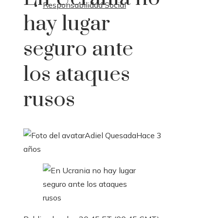
Responsabilidad Social
hay lugar
seguro ante
los ataques
rusos
Adiel Quesada
Hace 3
años