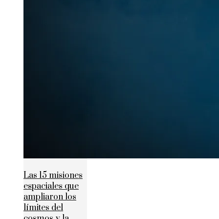
Las 15 misiones
espaciales que
ampliaron los
límites del
cosmos y la