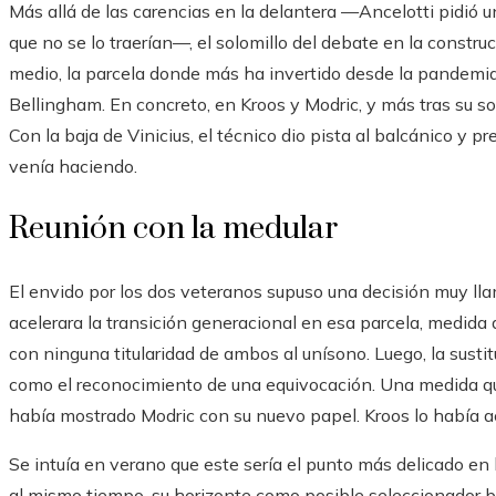
Más allá de las carencias en la delantera —Ancelotti pidió 
que no se lo traerían—, el solomillo del debate en la constr
medio, la parcela donde más ha invertido desde la pandemia
Bellingham. En concreto, en Kroos y Modric, y más tras su so
Con la baja de Vinicius, el técnico dio pista al balcánico y p
venía haciendo.
Reunión con la medular
El envido por los dos veteranos supuso una decisión muy lla
acelerara la transición generacional en esa parcela, medida
con ninguna titularidad de ambos al unísono. Luego, la susti
como el reconocimiento de una equivocación. Una medida qu
había mostrado Modric con su nuevo papel. Kroos lo había 
Se intuía en verano que este sería el punto más delicado en la
al mismo tiempo, su horizonte como posible seleccionador br