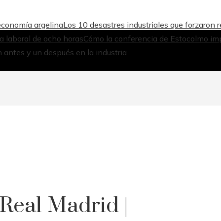
 economía argelina
Los 10 desastres industriales que forzaron 
da laboral de ocho horas
Cómo la conferencia de Estocolmo imp
 antes y un después en la industria
 Real Madrid |