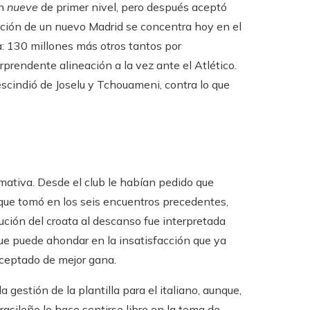
un
nueve
de primer nivel, pero después aceptó
ucción de un nuevo Madrid se concentra hoy en el
: 130 millones más otros tantos por
rprendente alineación a la vez ante el Atlético.
rescindió de Joselu y Tchouameni, contra lo que
mativa. Desde el club le habían pedido que
 que tomó en los seis encuentros precedentes,
tución del croata al descanso fue interpretada
e puede ahondar en la insatisfacción que ya
aceptado de mejor gana.
 gestión de la plantilla para el italiano, aunque,
asileño le hace sentirse libre en la toma de