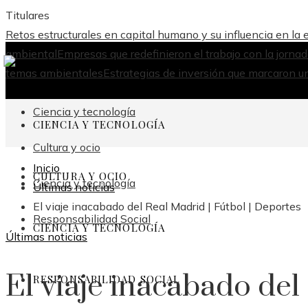
Titulares
Retos estructurales en capital humano y su influencia en la
ambiental
Empresas que redefinieron el trabajo con la jorna
temas ambientales
Estrategias de inversión que marcaron un
Ciencia y tecnología
CIENCIA Y TECNOLOGÍA
Cultura y ocio
Inicio
CULTURA Y OCIO
Ciencia y tecnología
Últimas noticias
El viaje inacabado del Real Madrid | Fútbol | Deportes
Responsabilidad Social
CIENCIA Y TECNOLOGÍA
Últimas noticias
El viaje inacabado del
RESPONSABILIDAD SOCIAL