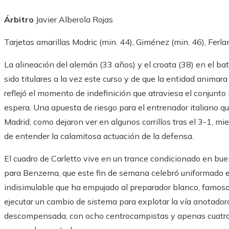
Árbitro
Javier Alberola Rojas
Tarjetas amarillas
Modric (min. 44), Giménez (min. 46), Ferl
La alineación del alemán (33 años) y el croata (38) en el b
sido titulares a la vez este curso y de que la entidad animar
reflejó el momento de indefinición que atraviesa el conjunto
espera. Una apuesta de riesgo para el entrenador italiano qu
Madrid, como dejaron ver en algunos corrillos tras el 3-1, m
de entender la calamitosa actuación de la defensa.
El cuadro de Carletto vive en un trance condicionado en bu
para Benzema, que este fin de semana celebró uniformado el
indisimulable que ha empujado al preparador blanco, famoso 
ejecutar un cambio de sistema para explotar la vía anotador
descompensada, con ocho centrocampistas y apenas cuatro a