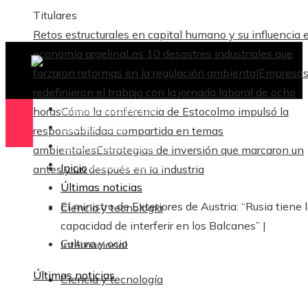
Titulares
Retos estructurales en capital humano y su influencia e
economía argelina
Los 10 desastres industriales que
forzaron reformas en la regulación ambiental
Empresas
redefinieron el trabajo con la jornada laboral de ocho
Ciencia y tecnología
horas
Cómo la conferencia de Estocolmo impulsó la
Cultura y ocio
responsabilidad compartida en temas
Ciencia y tecnología
ambientales
Estrategias de inversión que marcaron un
Responsabilidad Social
Inicio
antes y un después en la industria
Últimas noticias
El ministro de Exteriores de Austria: “Rusia tiene 
Ciencia y tecnología
capacidad de interferir en los Balcanes” |
Cultura y ocio
Internacional
Últimas noticias
Ciencia y tecnología