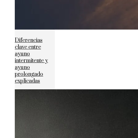
Diferencias
clave entre
ayuno
intermitente y
ayuno
prolongado
explicadas