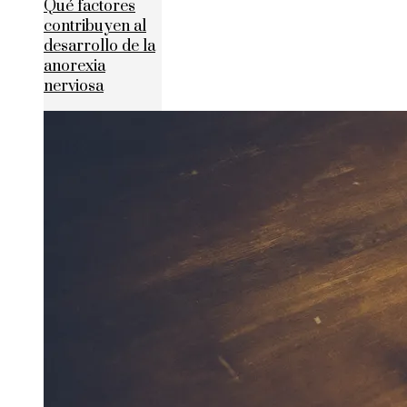
Qué factores
contribuyen al
desarrollo de la
anorexia
nerviosa