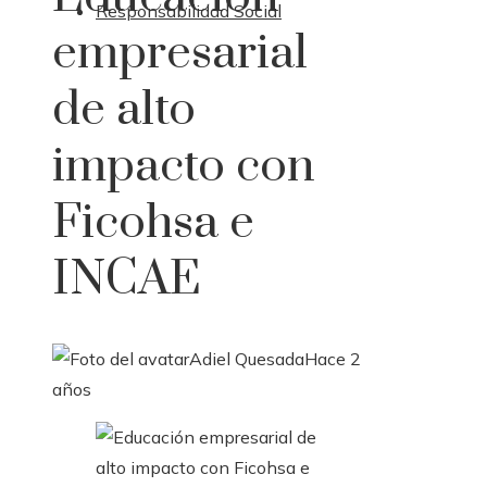
Responsabilidad Social
empresarial
de alto
impacto con
Ficohsa e
INCAE
Adiel Quesada
Hace 2
años