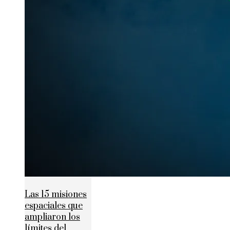
Las 15 misiones
espaciales que
ampliaron los
límites del