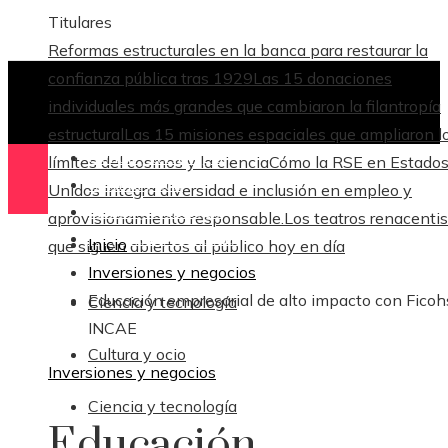
Titulares
Reformas estructurales en la banca para restaurar la
confianza pública tras 1929
Las 15 donaciones
individuales más grandes que cambiaron la filantropía
estructural
Las 15 misiones espaciales que ampliaron l
Ciencia y tecnología
límites del cosmos y la ciencia
Cómo la RSE en Estado
Cultura y ocio
Unidos integra diversidad e inclusión en empleo y
Ciencia y tecnología
aprovisionamiento responsable.
Los teatros renacenti
Responsabilidad Social
Inicio
que siguen abiertos al público hoy en día
Inversiones y negocios
Educación empresarial de alto impacto con Ficoh
Ciencia y tecnología
INCAE
Cultura y ocio
Inversiones y negocios
Ciencia y tecnología
Educación