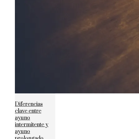
Diferencias
clave entre
ayuno
intermitente y
ayuno
prolongado