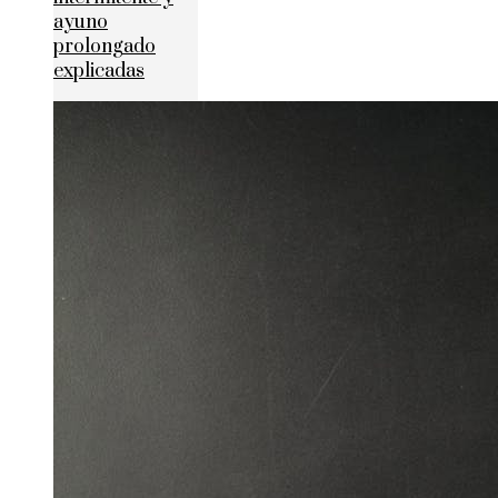
ayuno
prolongado
explicadas