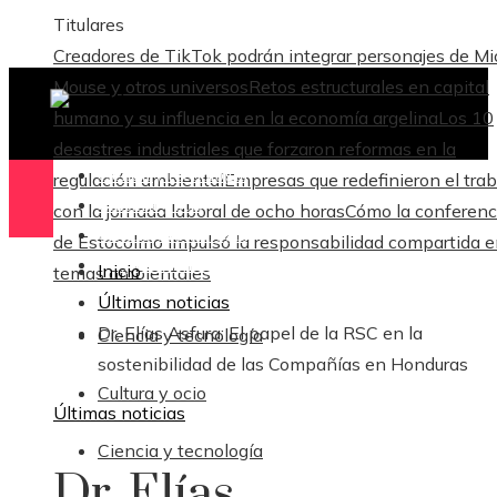
Titulares
Creadores de TikTok podrán integrar personajes de M
Mouse y otros universos
Retos estructurales en capital
humano y su influencia en la economía argelina
Los 10
desastres industriales que forzaron reformas en la
Ciencia y tecnología
regulación ambiental
Empresas que redefinieron el trab
Cultura y ocio
con la jornada laboral de ocho horas
Cómo la conferenc
Ciencia y tecnología
de Estocolmo impulsó la responsabilidad compartida 
Responsabilidad Social
Inicio
temas ambientales
Últimas noticias
Dr. Elías Asfura: El papel de la RSC en la
Ciencia y tecnología
sostenibilidad de las Compañías en Honduras
Cultura y ocio
Últimas noticias
Ciencia y tecnología
Dr. Elías