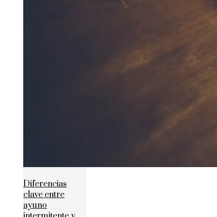
Diferencias
clave entre
ayuno
intermitente y