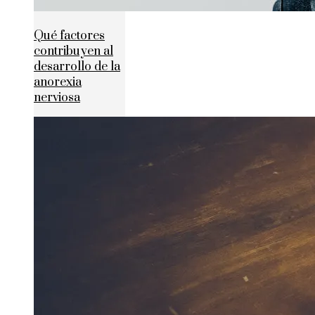
Qué factores
contribuyen al
desarrollo de la
anorexia
nerviosa