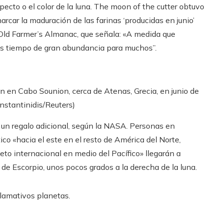
pecto o el color de la luna. The moon of the cutter obtuvo
rcar la maduración de las farinas ‘producidas en junio’
 Old Farmer’s Almanac, que señala: «A medida que
o es tiempo de gran abundancia para muchos”.
n en Cabo Sounion, cerca de Atenas, Grecia, en junio de
nstantinidis/Reuters)
n un regalo adicional, según la NASA. Personas en
co «hacia el este en el resto de América del Norte,
leto internacional en medio del Pacífico» llegarán a
n de Escorpio, unos pocos grados a la derecha de la luna.
llamativos planetas.