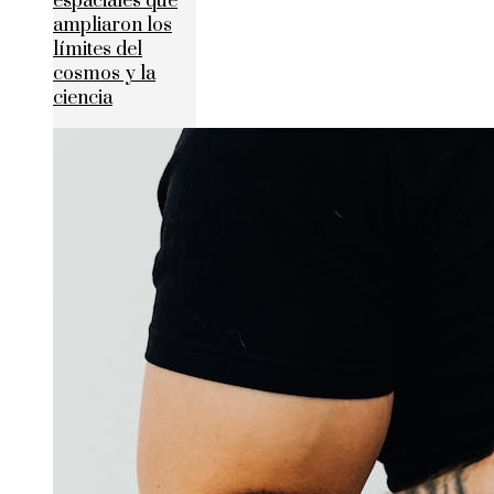
espaciales que
ampliaron los
límites del
cosmos y la
ciencia