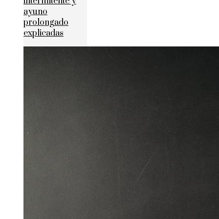
intermitente y
ayuno
prolongado
explicadas