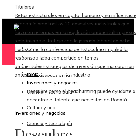
Titulares
Retos estructurales en capital humano y su influencia e
economía argelina
Los 10 desastres industriales que
forzaron reformas en la regulación ambiental
Empresas
redefinieron el trabajo con la jornada laboral de ocho
Ciencia y tecnología
horas
Cómo la conferencia de Estocolmo impulsó la
Cultura y ocio
responsabilidad compartida en temas
Ciencia y tecnología
ambientales
Estrategias de inversión que marcaron un
Responsabilidad Social
Inicio
antes y un después en la industria
Inversiones y negocios
Descubre cómo el headhunting puede ayudarte a
Ciencia y tecnología
encontrar el talento que necesitas en Bogotá
Cultura y ocio
Inversiones y negocios
Ciencia y tecnología
Descubre