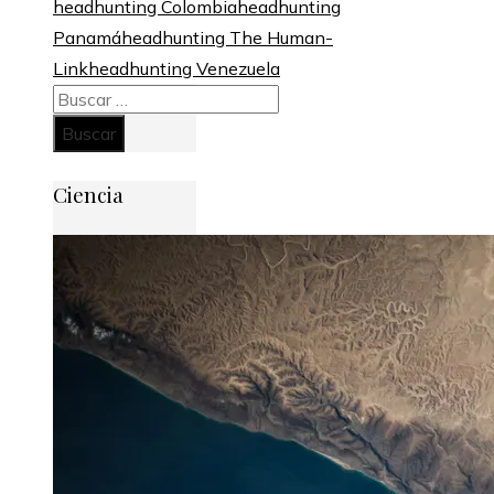
headhunting Colombia
headhunting
Panamá
headhunting The Human-
Link
headhunting Venezuela
Buscar:
Ciencia