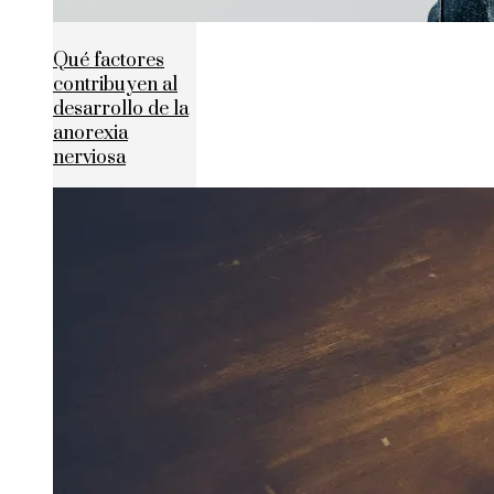
Qué factores
contribuyen al
desarrollo de la
anorexia
nerviosa