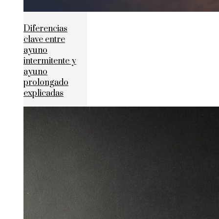
Diferencias
clave entre
ayuno
intermitente y
ayuno
prolongado
explicadas