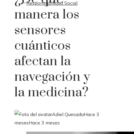
Responsabilidad Social
manera los
sensores
cuánticos
afectan la
navegación y
la medicina?
Adiel Quesada
Hace 3
meses
Hace 3 meses