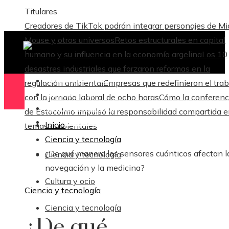
Titulares
Creadores de TikTok podrán integrar personajes de M
Mouse y otros universos
Retos estructurales en capital
humano y su influencia en la economía argelina
Los 10
desastres industriales que forzaron reformas en la
Ciencia y tecnología
regulación ambiental
Empresas que redefinieron el trab
Cultura y ocio
con la jornada laboral de ocho horas
Cómo la conferenc
Ciencia y tecnología
de Estocolmo impulsó la responsabilidad compartida 
Responsabilidad Social
Inicio
temas ambientales
Ciencia y tecnología
¿De qué manera los sensores cuánticos afectan l
Ciencia y tecnología
navegación y la medicina?
Cultura y ocio
Ciencia y tecnología
Ciencia y tecnología
¿De qué