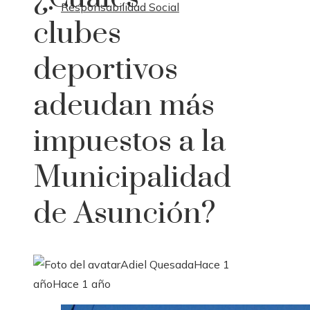
Responsabilidad Social
clubes
deportivos
adeudan más
impuestos a la
Municipalidad
de Asunción?
Adiel Quesada
Hace 1
año
Hace 1 año