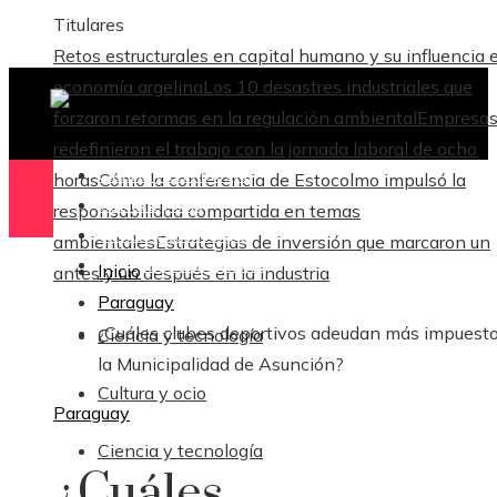
Titulares
Retos estructurales en capital humano y su influencia e
economía argelina
Los 10 desastres industriales que
forzaron reformas en la regulación ambiental
Empresas
redefinieron el trabajo con la jornada laboral de ocho
Ciencia y tecnología
horas
Cómo la conferencia de Estocolmo impulsó la
Cultura y ocio
responsabilidad compartida en temas
Ciencia y tecnología
ambientales
Estrategias de inversión que marcaron un
Responsabilidad Social
Inicio
antes y un después en la industria
Paraguay
¿Cuáles clubes deportivos adeudan más impuesto
Ciencia y tecnología
la Municipalidad de Asunción?
Cultura y ocio
Paraguay
Ciencia y tecnología
¿Cuáles