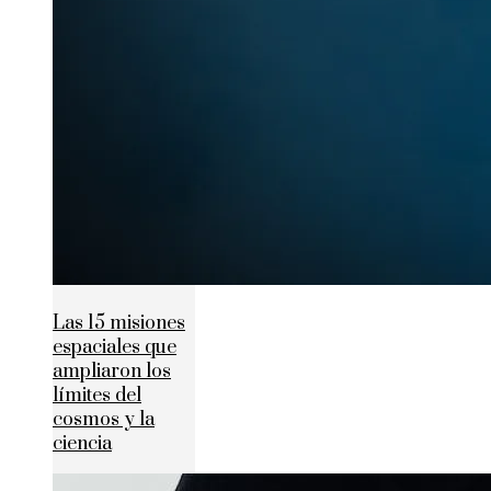
Las 15 misiones
espaciales que
ampliaron los
límites del
cosmos y la
ciencia