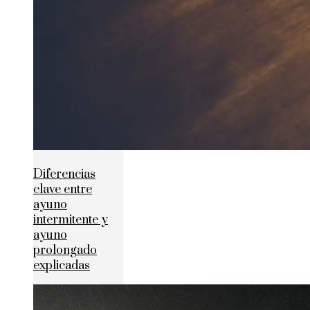
Diferencias
clave entre
ayuno
intermitente y
ayuno
prolongado
explicadas