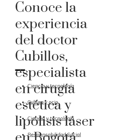
Conoce la
experiencia
del doctor
Cubillos,
especialista
en cirugía
Ciencia y tecnología
estética y
Cultura y ocio
lipólisis láser
Ciencia y tecnología
en Bogotá
Responsabilidad Social