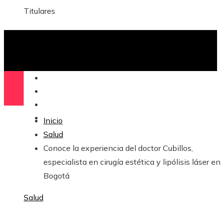
Titulares
Ciencia y tecnología
Cultura y ocio
Ciencia y tecnología
Responsabilidad Social
Inicio
Salud
Conoce la experiencia del doctor Cubillos,
especialista en cirugía estética y lipólisis láser en
Bogotá
Salud