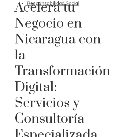
Acelera tu
Responsabilidad Social
Negocio en
Nicaragua con
la
Transformación
Digital:
Servicios y
Consultoría
Especializada