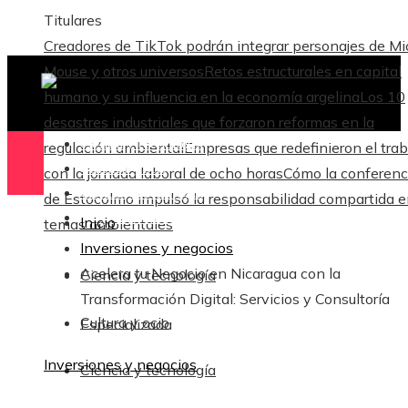
Titulares
Creadores de TikTok podrán integrar personajes de M
Mouse y otros universos
Retos estructurales en capital
humano y su influencia en la economía argelina
Los 10
desastres industriales que forzaron reformas en la
Ciencia y tecnología
regulación ambiental
Empresas que redefinieron el trab
Cultura y ocio
con la jornada laboral de ocho horas
Cómo la conferenc
Ciencia y tecnología
de Estocolmo impulsó la responsabilidad compartida 
Responsabilidad Social
Inicio
temas ambientales
Inversiones y negocios
Acelera tu Negocio en Nicaragua con la
Ciencia y tecnología
Transformación Digital: Servicios y Consultoría
Cultura y ocio
Especializada
Inversiones y negocios
Ciencia y tecnología