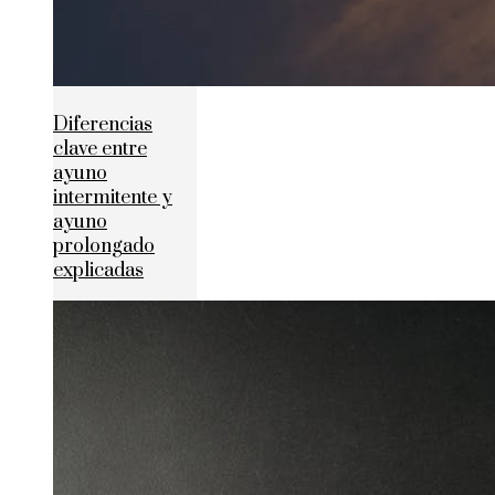
Diferencias
clave entre
ayuno
intermitente y
ayuno
prolongado
explicadas