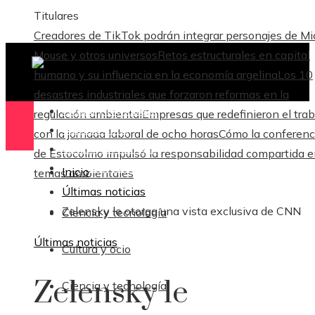
Titulares
Creadores de TikTok podrán integrar personajes de M
Mouse y otros universos
Retos estructurales en capital
humano y su influencia en la economía argelina
Los 10
desastres industriales que forzaron reformas en la
Ciencia y tecnología
regulación ambiental
Empresas que redefinieron el trab
Cultura y ocio
con la jornada laboral de ocho horas
Cómo la conferenc
Ciencia y tecnología
de Estocolmo impulsó la responsabilidad compartida 
Responsabilidad Social
Inicio
temas ambientales
Últimas noticias
Zelensky le otorga una vista exclusiva de CNN
Ciencia y tecnología
Últimas noticias
Cultura y ocio
Zelensky le
Ciencia y tecnología