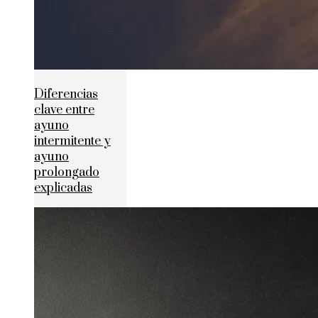
Diferencias
clave entre
ayuno
intermitente y
ayuno
prolongado
explicadas