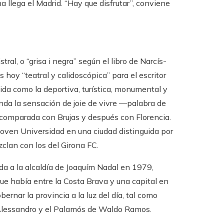
a llega el Madrid. “Hay que disfrutar”, conviene
tral, o “grisa i negra” según el libro de Narcís-
s hoy “teatral y calidoscópica” para el escritor
dida como la deportiva, turística, monumental y
nda la sensación de joie de vivre —palabra de
 comparada con Brujas y después con Florencia.
a joven Universidad en una ciudad distinguida por
clan con los del Girona FC.
ada a la alcaldía de Joaquím Nadal en 1979,
ue había entre la Costa Brava y una capital en
ernar la provincia a la luz del día, tal como
Alessandro y el Palamós de Waldo Ramos.