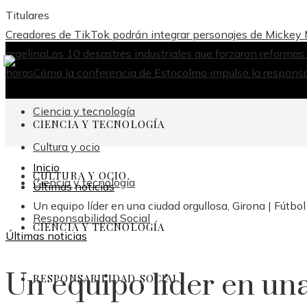
Titulares
Creadores de TikTok podrán integrar personajes de Mickey 
argelina
Los 10 desastres industriales que forzaron reformas
horas
Cómo la conferencia de Estocolmo impulsó la respons
Ciencia y tecnología
CIENCIA Y TECNOLOGÍA
Cultura y ocio
Inicio
CULTURA Y OCIO
Ciencia y tecnología
Últimas noticias
Un equipo líder en una ciudad orgullosa, Girona | Fútbo
Responsabilidad Social
CIENCIA Y TECNOLOGÍA
Últimas noticias
Un equipo líder en una
RESPONSABILIDAD SOCIAL