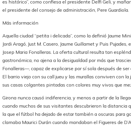
es histórico”, como confiesa el presidente Delfi Geli, y mañan
el presidente del consejo de administración, Pere Guardiola.
Más información
Aquella ciudad “petita i delicada”, como la definió Jaume Minis
Jordi Aragó, Just M. Casero, Jaume Guillamet y Puis Pujades, e
Josep Maria Fonalleras. La oferta cultural resulta tan esplén
gastronómica, no ajena a la desigualdad por más que trascie
Fonalleras—, capaz de explicarse por sí sola después de ser
El barrio viejo con su call jueu y las murallas conviven con l
sus casas colgantes pintadas con colores muy vivos que mez
Girona nunca causó indiferencia, y menos a partir de la lleg
cuando muchos de sus visitantes descubrieron la distancia q
la que el fútbol ha dejado de estar también a oscuras para gob
clamaba Maurici Durán cuando mandaban el Figueres de D’