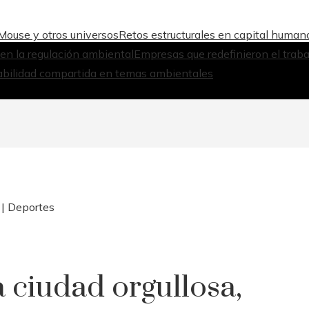
Mouse y otros universos
Retos estructurales en capital humano
 en la regulación ambiental
Empresas que redefinieron el traba
abilidad compartida en temas ambientales
l | Deportes
 ciudad orgullosa,