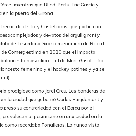
rcel mientras que Blind, Portu, Eric García y
en la puerta del Girona.
recuerdo de Taty Castellanos, que partió con
desacomplejados y devotos del orgull gironí y
tituto de la sardana Girona m’enamora de Ricard
a de Comerç estimó en 2020 que el impacto
y baloncesto masculino —el de Marc Gasol— fue
aloncesto femenino y el hockey patines y ya se
oní).
ria prodigiosa como Jordi Grau. Las banderas de
s en la ciudad que gobernó Carles Puigdemont y
 expresó su contrariedad con el Barça por el
ud, prevalecen al pesimismo en una ciudad en la
ndo como recordaba Fonalleras. Lo nunca visto