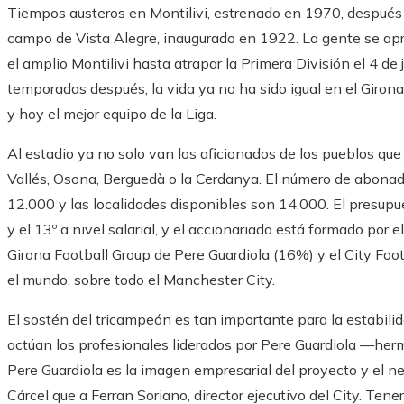
Tiempos austeros en Montilivi, estrenado en 1970, después
campo de Vista Alegre, inaugurado en 1922. La gente se apr
el amplio Montilivi hasta atrapar la Primera División el 4 d
temporadas después, la vida ya no ha sido igual en el Girona
y hoy el mejor equipo de la Liga.
Al estadio ya no solo van los aficionados de los pueblos qu
Vallés, Osona, Berguedà o la Cerdanya. El número de abonado
12.000 y las localidades disponibles son 14.000. El presupue
y el 13º a nivel salarial, y el accionariado está formado por 
Girona Football Group de Pere Guardiola (16%) y el City Foo
el mundo, sobre todo el Manchester City.
El sostén del tricampeón es tan importante para la estabili
actúan los profesionales liderados por Pere Guardiola —her
Pere Guardiola es la imagen empresarial del proyecto y el ne
Cárcel que a Ferran Soriano, director ejecutivo del City. Tene