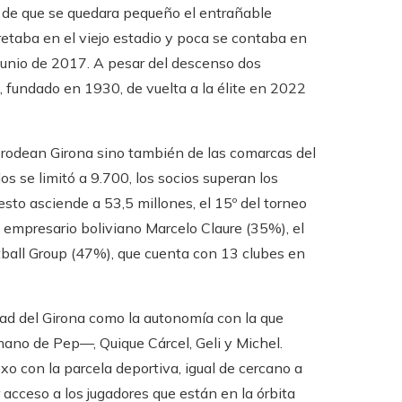
 de que se quedara pequeño el entrañable
etaba en el viejo estadio y poca se contaba en
e junio de 2017. A pesar del descenso dos
, fundado en 1930, de vuelta a la élite en 2022
e rodean Girona sino también de las comarcas del
s se limitó a 9.700, los socios superan los
sto asciende a 53,5 millones, el 15º del torneo
el empresario boliviano Marcelo Claure (35%), el
tball Group (47%), que cuenta con 13 clubes en
dad del Girona como la autonomía con la que
mano de Pep—, Quique Cárcel, Geli y Michel.
xo con la parcela deportiva, igual de cercano a
r acceso a los jugadores que están en la órbita