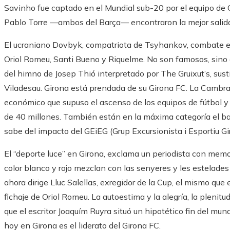
Savinho fue captado en el Mundial sub-20 por el equipo de Cá
Pablo Torre —ambos del Barça— encontraron la mejor salida 
El ucraniano Dovbyk, compatriota de Tsyhankov, combate el 
Oriol Romeu, Santi Bueno y Riquelme. No son famosos, sino 
del himno de Josep Thió interpretado por The Gruixut’s, sus
Viladesau. Girona está prendada de su Girona FC. La Cambr
económico que supuso el ascenso de los equipos de fútbol 
de 40 millones. También están en la máxima categoría el b
sabe del impacto del GEiEG (Grup Excursionista i Esportiu Gir
El “deporte luce” en Girona, exclama un periodista con memo
color blanco y rojo mezclan con las senyeres y les estelade
ahora dirige Lluc Salellas, exregidor de la Cup, el mismo que
fichaje de Oriol Romeu. La autoestima y la alegría, la plenit
que el escritor Joaquím Ruyra situó un hipotético fin del mu
hoy en Girona es el liderato del Girona FC.