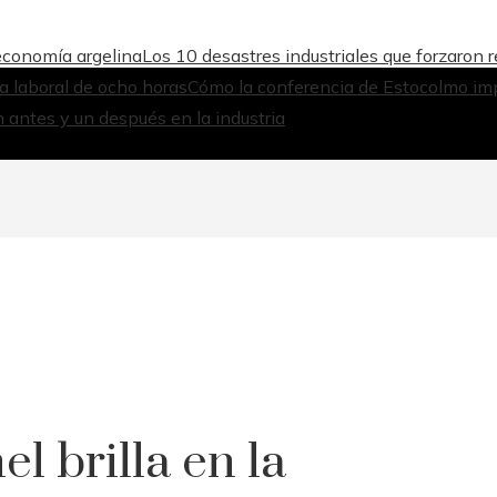
 economía argelina
Los 10 desastres industriales que forzaron 
da laboral de ocho horas
Cómo la conferencia de Estocolmo imp
 antes y un después en la industria
el brilla en la