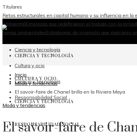
Titulares
Retos estructurales en capital humano y su influencia en la
ambiental
Empresas que redefinieron el trabajo con la jorna
temas ambientales
Estrategias de inversión que marcaron un
Ciencia y tecnología
CIENCIA Y TECNOLOGÍA
Cultura y ocio
Inicio
CULTURA Y OCIO
Ciencia y tecnología
Moda y tendencias
El savoir-faire de Chanel brilla en la Riviera Maya
Responsabilidad Social
CIENCIA Y TECNOLOGÍA
Moda y tendencias
El savoir-faire de Chan
RESPONSABILIDAD SOCIAL