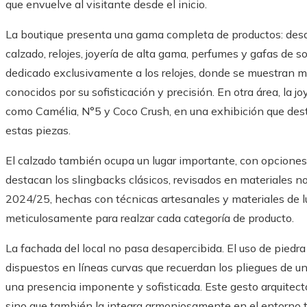
que envuelve al visitante desde el inicio.
La boutique presenta una gama completa de productos: desd
calzado, relojes, joyería de alta gama, perfumes y gafas de s
dedicado exclusivamente a los relojes, donde se muestran 
conocidos por su sofisticación y precisión. En otra área, la j
como Camélia, N°5 y Coco Crush, en una exhibición que dest
estas piezas.
El calzado también ocupa un lugar importante, con opciones
destacan los slingbacks clásicos, revisados en materiales no
2024/25, hechas con técnicas artesanales y materiales de 
meticulosamente para realzar cada categoría de producto.
La fachada del local no pasa desapercibida. El uso de piedr
dispuestos en líneas curvas que recuerdan los pliegues de un 
una presencia imponente y sofisticada. Este gesto arquitectón
sino que también la integra armoniosamente en el entorno tr