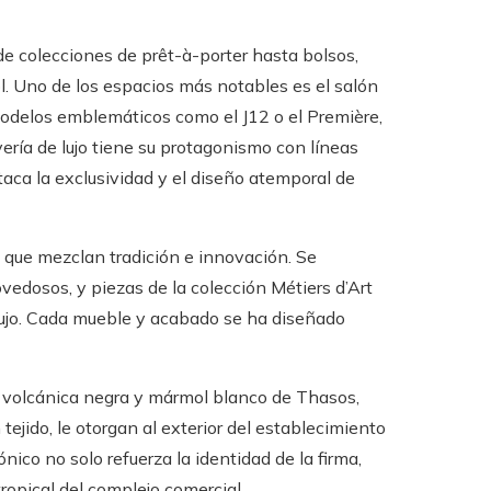
e colecciones de prêt-à-porter hasta bolsos,
ol. Uno de los espacios más notables es el salón
modelos emblemáticos como el J12 o el Première,
oyería de lujo tiene su protagonismo con líneas
aca la exclusividad y el diseño atemporal de
 que mezclan tradición e innovación. Se
vedosos, y piezas de la colección Métiers d’Art
lujo. Cada mueble y acabado se ha diseñado
a volcánica negra y mármol blanco de Thasos,
tejido, le otorgan al exterior del establecimiento
ico no solo refuerza la identidad de la firma,
opical del complejo comercial.