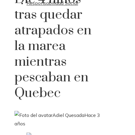
Responsabilidad Social
tras quedar
atrapados en
la marea
mientras
pescaban en
Quebec
Adiel Quesada
Hace 3
años