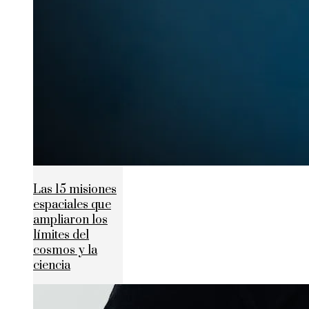
Las 15 misiones
espaciales que
ampliaron los
límites del
cosmos y la
ciencia