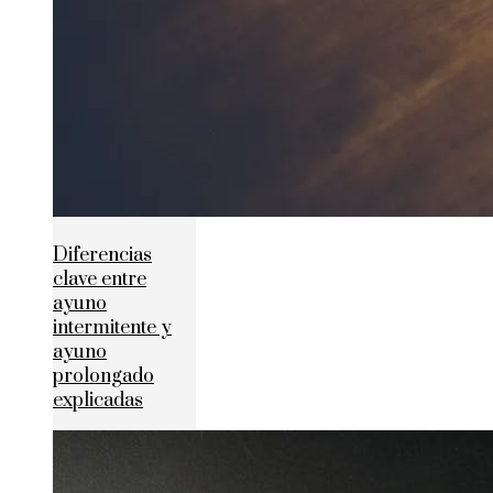
Diferencias
clave entre
ayuno
intermitente y
ayuno
prolongado
explicadas