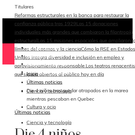
Titulares
Reformas estructurales en la banca para restaurar la
confianza pública tras 1929
Las 15 donaciones
individuales más grandes que cambiaron la filantropía
estructural
Las 15 misiones espaciales que ampliaron l
Ciencia y tecnología
límites del cosmos y la ciencia
Cómo la RSE en Estado
Cultura y ocio
Unidos integra diversidad e inclusión en empleo y
Ciencia y tecnología
aprovisionamiento responsable.
Los teatros renacenti
Responsabilidad Social
Inicio
que siguen abiertos al público hoy en día
Últimas noticias
Die 4 niños tras quedar atrapados en la marea
Ciencia y tecnología
mientras pescaban en Quebec
Cultura y ocio
Últimas noticias
Ciencia y tecnología
Die 4 niños