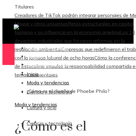
Titulares
Creadores de TikTok podrán integrar personajes de M
Mouse y otros universos
Retos estructurales en capital
humano y su influencia en la economía argelina
Los 10
desastres industriales que forzaron reformas en la
Ciencia y tecnología
regulación ambiental
Empresas que redefinieron el trab
Cultura y ocio
con la jornada laboral de ocho horas
Cómo la conferenc
Ciencia y tecnología
de Estocolmo impulsó la responsabilidad compartida 
Responsabilidad Social
Inicio
temas ambientales
Moda y tendencias
¿Cómo es el diseño de Phoebe Philo?
Ciencia y tecnología
Moda y tendencias
Cultura y ocio
¿Cómo es el
Ciencia y tecnología