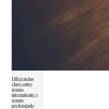
Diferencias
clave entre
ayuno
intermitente y
ayuno
prolongado