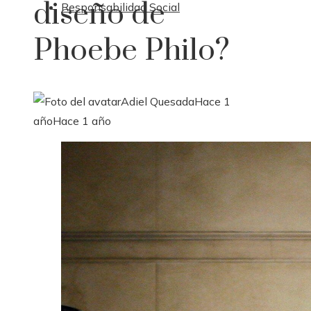
diseño de
Responsabilidad Social
Phoebe Philo?
Adiel Quesada
Hace 1
año
Hace 1 año