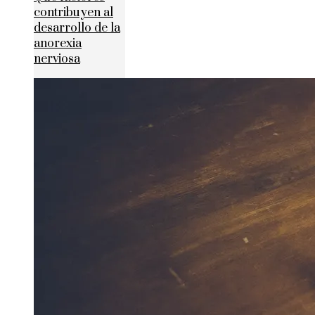
contribuyen al
desarrollo de la
anorexia
nerviosa