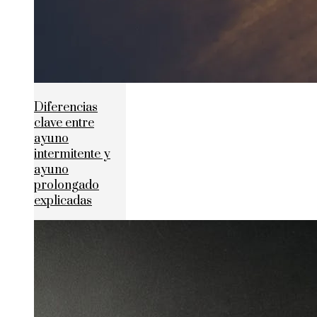
Diferencias
clave entre
ayuno
intermitente y
ayuno
prolongado
explicadas