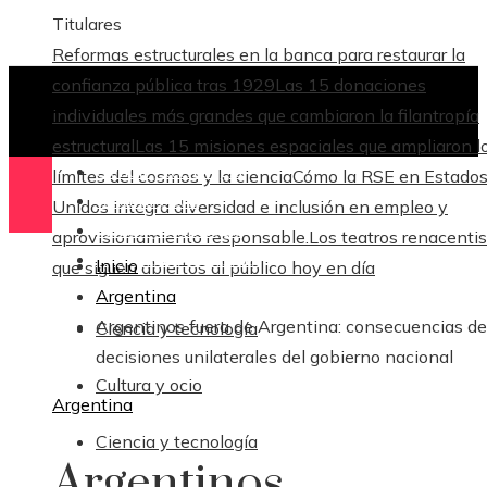
Titulares
Reformas estructurales en la banca para restaurar la
confianza pública tras 1929
Las 15 donaciones
individuales más grandes que cambiaron la filantropía
estructural
Las 15 misiones espaciales que ampliaron l
Ciencia y tecnología
límites del cosmos y la ciencia
Cómo la RSE en Estado
Cultura y ocio
Unidos integra diversidad e inclusión en empleo y
Ciencia y tecnología
aprovisionamiento responsable.
Los teatros renacenti
Responsabilidad Social
Inicio
que siguen abiertos al público hoy en día
Argentina
Argentinos fuera de Argentina: consecuencias de
Ciencia y tecnología
decisiones unilaterales del gobierno nacional
Cultura y ocio
Argentina
Ciencia y tecnología
Argentinos