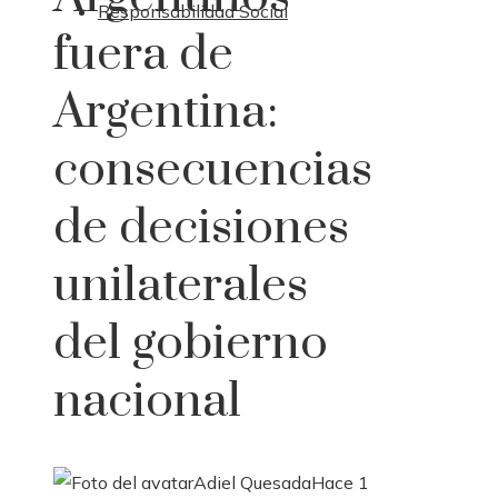
Responsabilidad Social
fuera de
Argentina:
consecuencias
de decisiones
unilaterales
del gobierno
nacional
Adiel Quesada
Hace 1